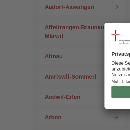
Aadorf-Aawangen
Affeltrangen-Braunau-
Märwil
Altnau
Amriswil-Sommeri
Andwil-Erlen
Arbon