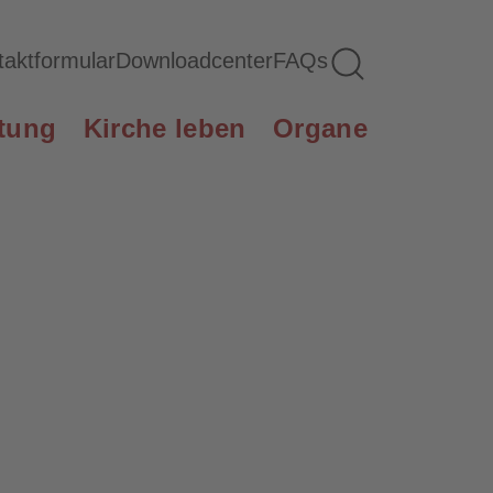
Suche öffnen
taktformular
Downloadcenter
FAQs
tung
Kirche leben
Organe