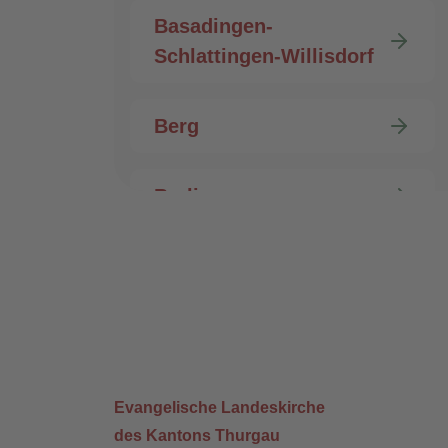
Basadingen-
Schlattingen-Willisdorf
Berg
Berlingen
Bischofszell-Hauptwil
Burg
Bürglen
Evangelische Landeskirche
des Kantons Thurgau