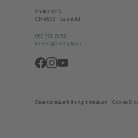
Bussnang-Leutmerken
Bankplatz 5
CH-8500 Frauenfeld
Diessenhofen
052 721 78 56
kanzlei@
evang-tg.ch
Dussnang-Bichelsee
Egnach
Ermatingen
Datenschutzerklärung
Impressum
Cookie Ein
Felben